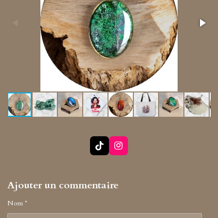
T
I
i
n
k
s
T
t
Ajouter un commentaire
o
a
k
g
r
Nom *
a