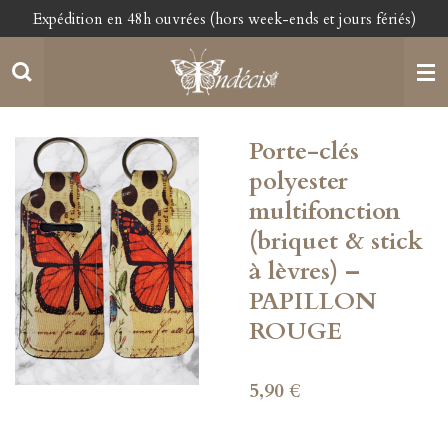
Expédition en 48h ouvrées (hors week-ends et jours fériés)
Passer
au
contenu
principal
Porte-clés
polyester
multifonction
(briquet & stick
à lèvres) –
PAPILLON
ROUGE
5,90 €