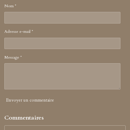
k
g
r
Nom *
a
m
Adresse e-mail *
Message *
Envoyer un commentaire
Commentaires