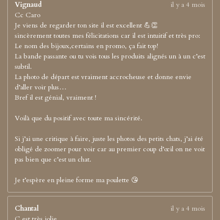
Vignaud
il y a 4 mois
Cc Caro
Je viens de regarder ton site il est excellent 💪👏
sincèrement toutes mes félicitations car il est intuitif et très pro:
Le nom des bijoux,certains en promo, ça fait top!
La bande passante ou tu vois tous les produits alignés un à un c’est
subtil.
La photo de départ est vraiment accrocheuse et donne envie
d’aller voir plus…
Bref il est génial, vraiment !
Voilà que du positif avec toute ma sincérité.
Si j’ai une critique à faire, juste les photos des petits chats, j’ai été
obligé de zoomer pour voir car au premier coup d’œil on ne voit
pas bien que c’est un chat.
Je t’espère en pleine forme ma poulette 😘
Chantal
il y a 4 mois
C est très jolie