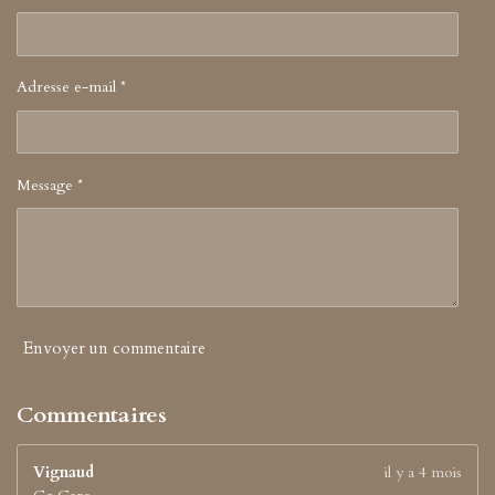
a
m
Adresse e-mail *
Message *
Envoyer un commentaire
Commentaires
Vignaud
il y a 4 mois