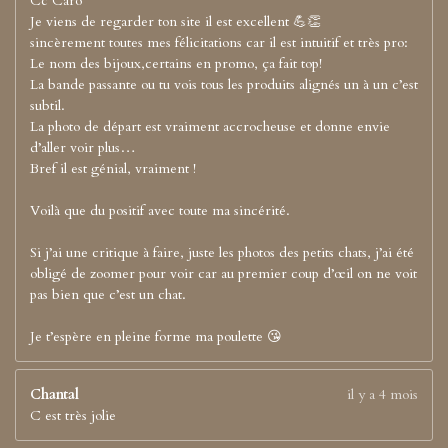
Cc Caro
Je viens de regarder ton site il est excellent 💪👏
sincèrement toutes mes félicitations car il est intuitif et très pro:
Le nom des bijoux,certains en promo, ça fait top!
La bande passante ou tu vois tous les produits alignés un à un c’est
subtil.
La photo de départ est vraiment accrocheuse et donne envie
d’aller voir plus…
Bref il est génial, vraiment !
Voilà que du positif avec toute ma sincérité.
Si j’ai une critique à faire, juste les photos des petits chats, j’ai été
obligé de zoomer pour voir car au premier coup d’œil on ne voit
pas bien que c’est un chat.
Je t’espère en pleine forme ma poulette 😘
Chantal
il y a 4 mois
C est très jolie