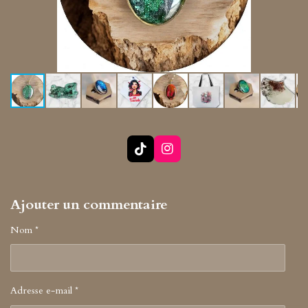
T
I
i
n
k
s
T
t
Ajouter un commentaire
o
a
k
g
r
Nom *
a
m
Adresse e-mail *