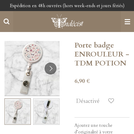
Expédition en 48h ouvrées (hors week-ends et jours fériés)
Passer
au
contenu
principal
Porte badge
ENROULEUR -
TDM POTION
6,90 €
Désactivé
Ajoutez une touche
d’originalité à votre