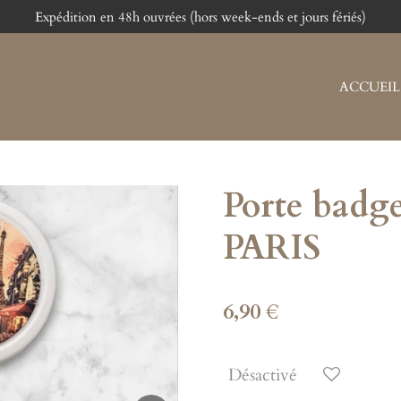
Expédition en 48h ouvrées (hors week-ends et jours fériés)
ACCUEIL
Porte bad
PARIS
6,90 €
Désactivé