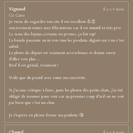
Vignaud
il y a 4 mois
Cc Caro
Je viens de regarder ton site il est excellent 💪👏
sincèrement toutes mes félicitations car il est intuitif et très pro:
Le nom des bijoux,certains en promo, ça fait top!
La bande passante ou tu vois tous les produits alignés un à un c’est
subtil.
La photo de départ est vraiment accrocheuse et donne envie
d’aller voir plus…
Bref il est génial, vraiment !
Voilà que du positif avec toute ma sincérité.
Si j’ai une critique à faire, juste les photos des petits chats, j’ai été
obligé de zoomer pour voir car au premier coup d’œil on ne voit
pas bien que c’est un chat.
Je t’espère en pleine forme ma poulette 😘
Chantal
il y a 4 mois