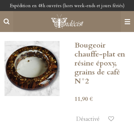
Expédition en 48h ouvrées (hors week-ends et jours fériés)
Passer
au
contenu
principal
Bougeoir
chauffe-plat en
résine époxy,
grains de café
N°2
11,90 €
Désactivé