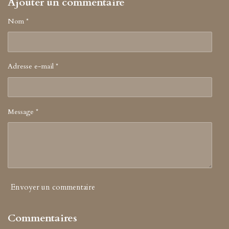
Ajouter un commentaire
o
a
k
g
r
Nom *
a
m
Adresse e-mail *
Message *
Envoyer un commentaire
Commentaires