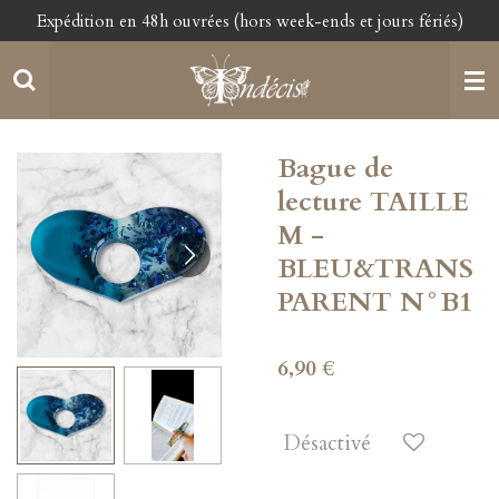
Expédition en 48h ouvrées (hors week-ends et jours fériés)
Passer
au
contenu
principal
Bague de
lecture TAILLE
M -
BLEU&TRANS
PARENT N°B1
6,90 €
Désactivé