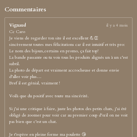
Commentaires
Vignaud
il y a 4 mois
Cc Caro
Je viens de regarder ton site il est excellent 💪👏
sincèrement toutes mes félicitations car il est intuitif et très pro:
Le nom des bijoux,certains en promo, ça fait top!
La bande passante ou tu vois tous les produits alignés un à un c’est
subtil.
La photo de départ est vraiment accrocheuse et donne envie
d’aller voir plus…
Bref il est génial, vraiment !
Voilà que du positif avec toute ma sincérité.
Si j’ai une critique à faire, juste les photos des petits chats, j’ai été
obligé de zoomer pour voir car au premier coup d’œil on ne voit
pas bien que c’est un chat.
Je t’espère en pleine forme ma poulette 😘