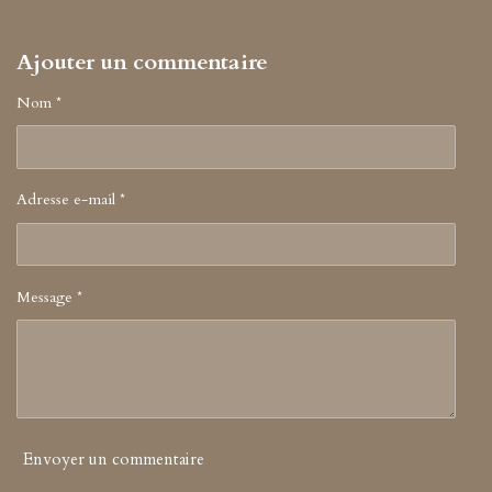
i
n
k
s
T
t
Ajouter un commentaire
o
a
k
g
r
Nom *
a
m
Adresse e-mail *
Message *
Envoyer un commentaire