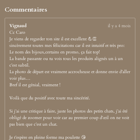
Commentaires
Vignaud
il y a 4 mois
Cc Caro
Je viens de regarder ton site il est excellent 💪👏
sincèrement toutes mes félicitations car il est intuitif et très pro:
Le nom des bijoux,certains en promo, ça fait top!
La bande passante ou tu vois tous les produits alignés un à un
c’est subtil.
La photo de départ est vraiment accrocheuse et donne envie d’aller
voir plus…
Bref il est génial, vraiment !
Voilà que du positif avec toute ma sincérité.
Si j’ai une critique à faire, juste les photos des petits chats, j’ai été
obligé de zoomer pour voir car au premier coup d’œil on ne voit
pas bien que c’est un chat.
Je t’espère en pleine forme ma poulette 😘