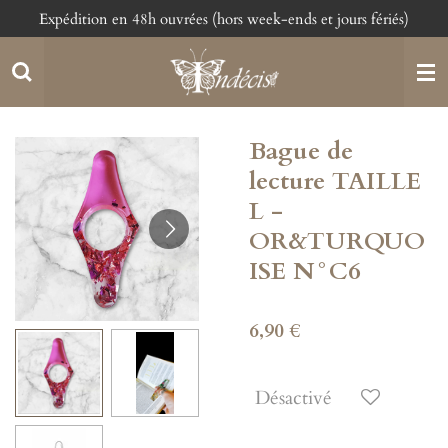
Expédition en 48h ouvrées (hors week-ends et jours fériés)
Passer
au
contenu
principal
Bague de
lecture TAILLE
L -
OR&TURQUO
ISE N°C6
6,90 €
Désactivé