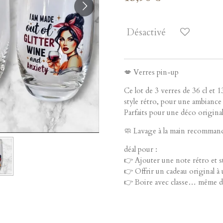
Désactivé
💋 Verres pin-up
Ce lot de 3 verres de 36 cl et 
style rétro, pour une ambiance 
Parfaits pour une déco original
🧼 Lavage à la main recommand
déal pour :
👉 Ajouter une note rétro et st
👉 Offrir un cadeau original à
👉 Boire avec classe… même de 