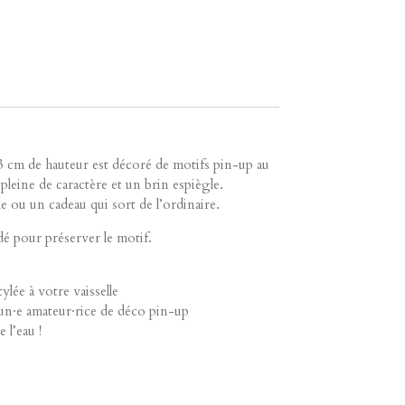
13 cm de hauteur est décoré de motifs pin-up au
pleine de caractère et un brin espiègle.
e ou un cadeau qui sort de l’ordinaire.
é pour préserver le motif.
ylée à votre vaisselle
 un·e amateur·rice de déco pin-up
l’eau !