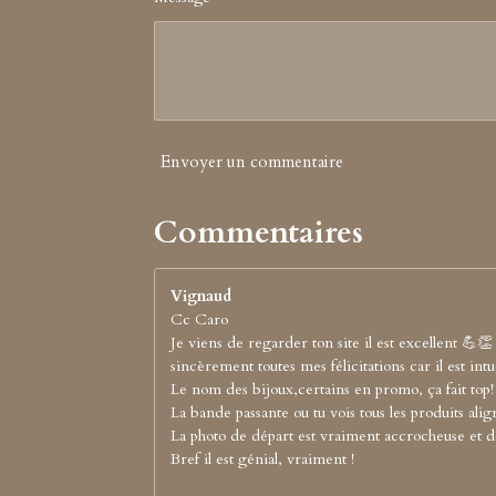
Envoyer un commentaire
Commentaires
Vignaud
Cc Caro
Je viens de regarder ton site il est excellent 💪👏
sincèrement toutes mes félicitations car il est intui
Le nom des bijoux,certains en promo, ça fait top!
La bande passante ou tu vois tous les produits align
La photo de départ est vraiment accrocheuse et d
Bref il est génial, vraiment !