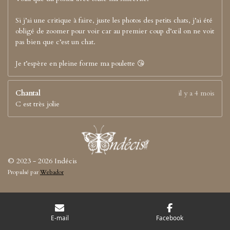
Si j’ai une critique à faire, juste les photos des petits chats, j’ai été
obligé de zoomer pour voir car au premier coup d’œil on ne voit
pas bien que c’est un chat.
Je t’espère en pleine forme ma poulette 😘
Chantal
il y a 4 mois
C est très jolie
© 2023 - 2026 Indécis
Propulsé par
Webador
E-mail
Facebook