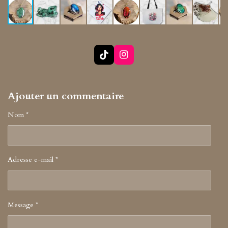
T
I
i
n
k
s
T
t
Ajouter un commentaire
o
a
k
g
r
Nom *
a
m
Adresse e-mail *
Message *