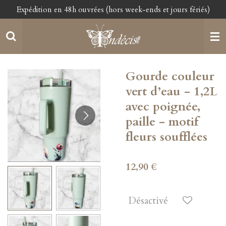
Expédition en 48h ouvrées (hors week-ends et jours fériés)
Passer
au
contenu
principal
Gourde couleur
vert d’eau - 1,2L
avec poignée,
paille - motif
fleurs soufflées
12,90 €
Désactivé