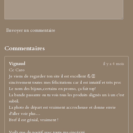
Envoyer un commentaire
Commentaires
Vignaud
il y a 4 mois
Cc Caro
Je viens de regarder ton site il est excellent 💪👏
sincèrement toutes mes félicitations car il est intuitif et très pro:
Le nom des bijoux,certains en promo, ça fait top!
La bande passante ou tu vois tous les produits alignés un à un c’est
subtil.
La photo de départ est vraiment accrocheuse et donne envie
d’aller voir plus…
Bref il est génial, vraiment !
Voilà que du positif avec toute ma sincérité.