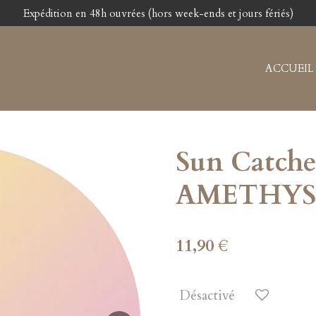
Expédition en 48h ouvrées (hors week-ends et jours fériés)
ACCUEIL
Sun Catche
AMETHYST
11,90 €
Désactivé