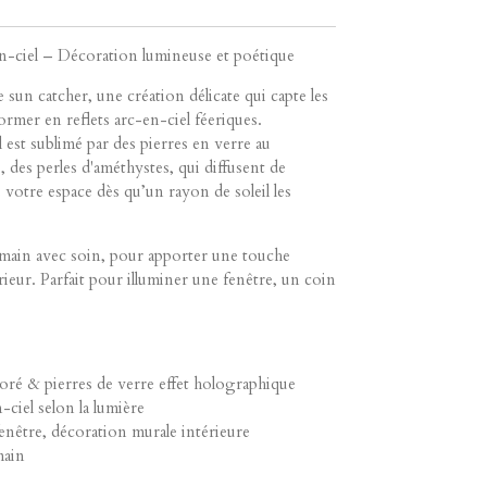
en-ciel – Décoration lumineuse et poétique
e sun catcher, une création délicate qui capte les
ormer en reflets arc-en-ciel féeriques.
 est sublimé par des pierres en verre au
des perles d'améthystes, qui diffusent de
 votre espace dès qu’un rayon de soleil les
a main avec soin, pour apporter une touche
ieur. Parfait pour illuminer une fenêtre, un coin
doré & pierres de verre effet holographique
n-ciel selon la lumière
fenêtre, décoration murale intérieure
main