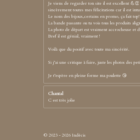
Je viens de regarder ton site il est excellent 💪👏
sincèrement toutes mes félicitations car il est intui
Le nom des bijoux,certains en promo, ça fait top!
La bande passante ou tu vois tous les produits align
La photo de départ est vraiment accrocheuse et d
Bref il est génial, vraiment !
Voilà que du positif avec toute ma sincérité.
Si j’ai une critique à faire, juste les photos des 
Je t’espère en pleine forme ma poulette 😘
Chantal
C est très jolie
© 2023 - 2026 Indécis