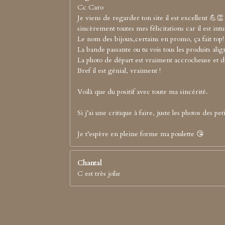
Cc Caro
Je viens de regarder ton site il est excellent 💪👏
sincèrement toutes mes félicitations car il est intui
Le nom des bijoux,certains en promo, ça fait top!
La bande passante ou tu vois tous les produits align
La photo de départ est vraiment accrocheuse et d
Bref il est génial, vraiment !
Voilà que du positif avec toute ma sincérité.
Si j’ai une critique à faire, juste les photos des 
Je t’espère en pleine forme ma poulette 😘
Chantal
C est très jolie