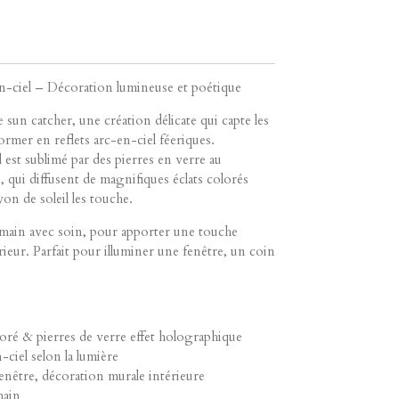
en-ciel – Décoration lumineuse et poétique
e sun catcher, une création délicate qui capte les
ormer en reflets arc-en-ciel féeriques.
 est sublimé par des pierres en verre au
 qui diffusent de magnifiques éclats colorés
on de soleil les touche.
a main avec soin, pour apporter une touche
ieur. Parfait pour illuminer une fenêtre, un coin
doré & pierres de verre effet holographique
n-ciel selon la lumière
fenêtre, décoration murale intérieure
main