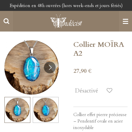
Expédition en 48h ouvrées (hors week-ends et jours fériés)
Passer
au
contenu
principal
Collier MOÏRA
A2
27,90 €
Désactivé
Collier effet pierre précieuse
– Pendentif ovale en acier
inoxydable