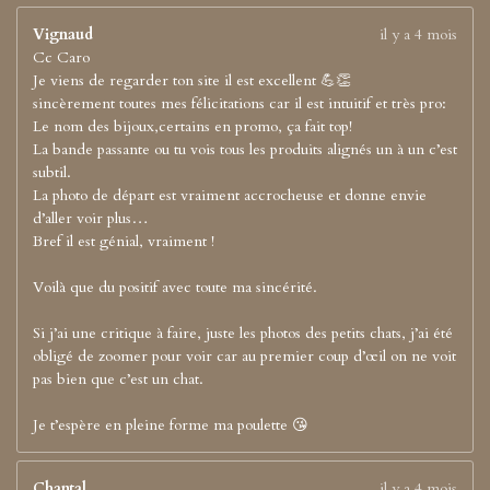
Vignaud
il y a 4 mois
Cc Caro
Je viens de regarder ton site il est excellent 💪👏
sincèrement toutes mes félicitations car il est intuitif et très pro:
Le nom des bijoux,certains en promo, ça fait top!
La bande passante ou tu vois tous les produits alignés un à un c’est
subtil.
La photo de départ est vraiment accrocheuse et donne envie
d’aller voir plus…
Bref il est génial, vraiment !
Voilà que du positif avec toute ma sincérité.
Si j’ai une critique à faire, juste les photos des petits chats, j’ai été
obligé de zoomer pour voir car au premier coup d’œil on ne voit
pas bien que c’est un chat.
Je t’espère en pleine forme ma poulette 😘
Chantal
il y a 4 mois