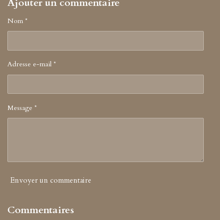
Ajouter un commentaire
o
a
k
g
r
Nom *
a
m
Adresse e-mail *
Message *
Envoyer un commentaire
Commentaires