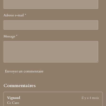
m
Adresse e-mail *
Message *
Envoyer un commentaire
Commentaires
Vignaud
il y a 4 mois
Cc Caro