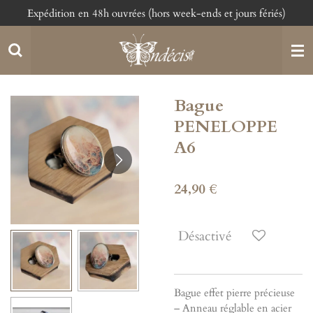
Expédition en 48h ouvrées (hors week-ends et jours fériés)
Passer
au
contenu
principal
Bague
PENELOPPE
A6
24,90 €
Désactivé
Bague effet pierre précieuse
– Anneau réglable en acier