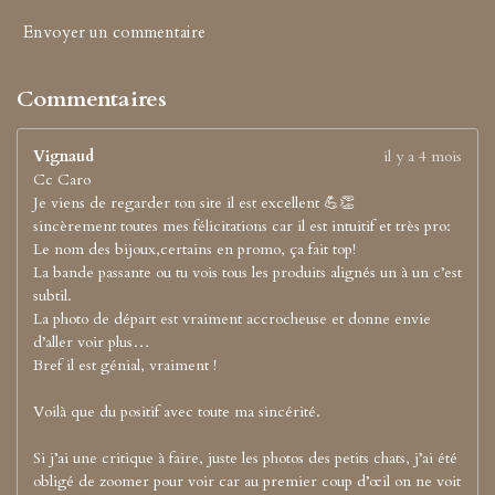
Envoyer un commentaire
Commentaires
Vignaud
il y a 4 mois
Cc Caro
Je viens de regarder ton site il est excellent 💪👏
sincèrement toutes mes félicitations car il est intuitif et très pro:
Le nom des bijoux,certains en promo, ça fait top!
La bande passante ou tu vois tous les produits alignés un à un c’est
subtil.
La photo de départ est vraiment accrocheuse et donne envie
d’aller voir plus…
Bref il est génial, vraiment !
Voilà que du positif avec toute ma sincérité.
Si j’ai une critique à faire, juste les photos des petits chats, j’ai été
obligé de zoomer pour voir car au premier coup d’œil on ne voit