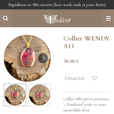
Expédition en 48h ouvrées (hors week-ends et jours fériés)
Passer
au
contenu
principal
Collier WENDY
A11
30,90 €
Désactivé
Collier effet pierre précieuse
– Pendentif ovale en acier
inoxydable doré