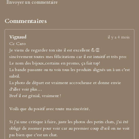
Envoyer un commentaire
Commentaires
Vignaud
il y a 4 mois
Cc Caro
Je viens de regarder ton site il est excellent 💪👏
sincèrement toutes mes félicitations car il est intuitif et très pro:
Le nom des bijoux,certains en promo, ça fait top!
La bande passante ou tu vois tous les produits alignés un à un c’est
subtil.
La photo de départ est vraiment accrocheuse et donne envie
d’aller voir plus…
Bref il est génial, vraiment !
Voilà que du positif avec toute ma sincérité.
Si j’ai une critique à faire, juste les photos des petits chats, j’ai été
obligé de zoomer pour voir car au premier coup d’œil on ne voit
pas bien que c’est un chat.