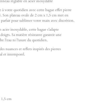
Anneau réglable en acier inoxydable
à votre quotidien avec cette bague effet pierre
iné. Son plateau ovale de 2 cm x 1,5 cm met en
 parfait pour sublimer votre main avec discrétion.
 acier inoxydable, cette bague s’adapte
e doigts. Sa matière résistante garantit une
dre l’eau ni l’usure du quotidien.
s nuances et reflets inspirés des pierres
al et intemporel.
x 1,5 cm