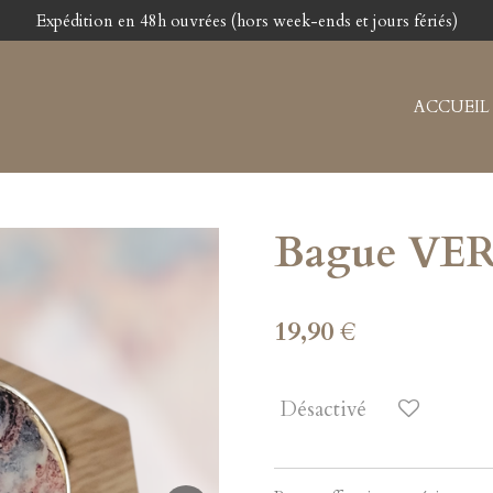
Expédition en 48h ouvrées (hors week-ends et jours fériés)
ACCUEIL
Bague VE
19,90 €
Désactivé