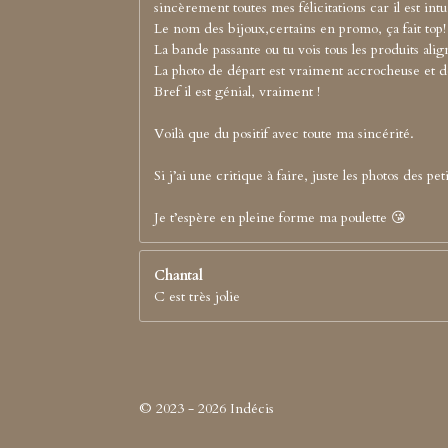
sincèrement toutes mes félicitations car il est intui
Le nom des bijoux,certains en promo, ça fait top!
La bande passante ou tu vois tous les produits align
La photo de départ est vraiment accrocheuse et d
Bref il est génial, vraiment !
Voilà que du positif avec toute ma sincérité.
Si j’ai une critique à faire, juste les photos des 
Je t’espère en pleine forme ma poulette 😘
Chantal
C est très jolie
© 2023 - 2026 Indécis